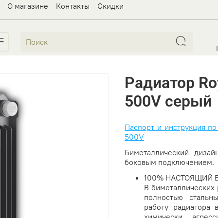
О магазине
Контакты
Скидки
Радиатор Roy
500V серый
Паспорт и инструкция по 
500V
Биметаллический дизай
боковым подключением.
100% НАСТОЯЩИЙ 
В биметаллических 
полностью стальн
работу радиатора 
химически агрес