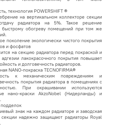
ть, технология POWERSHIFT ®
ебрение на вертикальном коллекторе секции
оотдачу радиатора на 5%. Такое решение
е быстрому обогреву помещений при том же
ий.
вое поколение экологически чистого покрытия
ов и фосфатов
сится на секцию радиатора перед покраской и
 адгезии лакокрасочного покрытия повышает
ойкость и долговечность радиаторов.
апная NANO-покраска TECNOFIRMA®
йкость к механическим повреждениям и
вечность покрытия радиатора в помещениях с
ностью. При окрашивании используются
ые нано-краски AkzoNobel (Нидерланды) и
.
 подделок
евый знак на каждом радиаторе и заводская
 секции надежно защищают радиаторы Royal
.