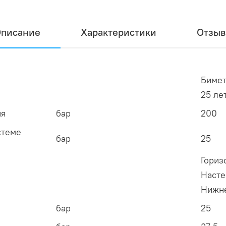
писание
Характеристики
Отзы
Бимет
25 ле
ия
бар
200
стеме
бар
25
Гориз
Насте
Нижне
бар
25