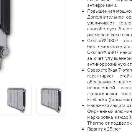
антифризами.
Повышенная мощнос
Дополнительное ор
увеличивает тепл
способствует боле
размере и весе секц
Oxsilan® 9807 – но
без тяжелых металл
Oxsilan® 9807 нано
за счет улучшенной
антикоррозийную ст
Сверхстойкая 7-эт
гарантирует сто
обеспечивает долго
повышенной влаж
экологически чист
FreiLacke (Германия)
Надежная защита от
Фирменный алюмини
маркировка каждой
Thermo от подделок
Гарантия 25 лет