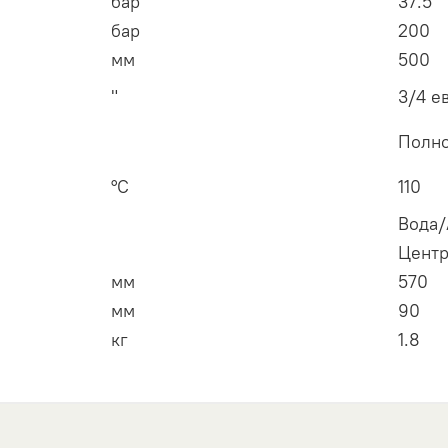
бар
37.5
бар
200
мм
500
"
3/4 е
Полно
°С
110
Вода/
Центр
мм
570
мм
90
кг
1.8