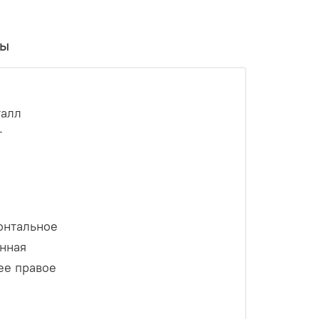
вы
алл
т
онтальное
нная
е правое