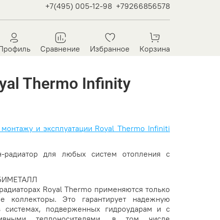
+7(495) 005-12-98
+79266856578
Профиль
Сравнение
Избранное
Корзина
al Thermo Infinity
монтажу и эксплуатации Royal Thermo Infiniti
н-радиатор для любых систем отопления с
БИМЕТАЛЛ
радиаторах Royal Thermo применяются только
ые коллекторы. Это гарантирует надежную
в системах, подверженных гидроударам и с
сивными теплоносителями, в том числе