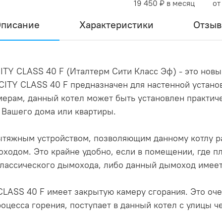
19 450 ₽ в месяц
от
писание
Характеристики
Отзы
ITY CLASS 40 F (Италтерм Сити Класс Эф) - это нов
CITY CLASS 40 F предназначен для настенной установ
ерам, данный котел может быть установлен практич
.) Вашего дома или квартиры.
ытяжным устройством, позволяющим данному котлу р
оходом. Это крайне удобно, если в помещении, где п
 классического дымохода, либо данный дымоход имеет
LASS 40 F имеет закрытую камеру сгорания. Это очен
цесса горения, поступает в данный котел с улицы ч