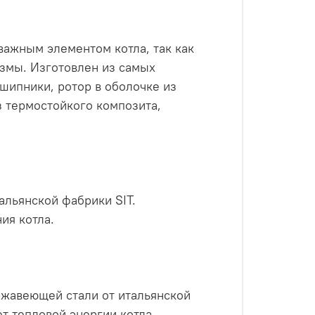
важным элементом котла, так как
змы. Изготовлен из самых
шипники, ротор в оболочке из
з термостойкого композита,
альянской фабрики SIT.
ия котла.
ржавеющей стали от итальянской
т тепловой энергии котла.