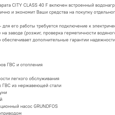
арата CITY CLASS 40 F включен встроенный водонагр
ично и экономит Ваши средства на покупку отдельно
 для его работы требуется подключение к электриче
на заводе (розжиг, проверка герметичности водяного
то обеспечивает дополнительные гарантии надежности
ров ГВС и отопления
ости легкого обслуживания
к ГВС из нержавеющей стали
туни
й
яционный насос GRUNDFOS
роприводом