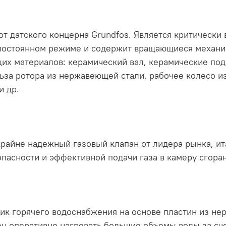
т датского концерна Grundfos. Является критически 
 постоянном режиме и содержит вращающиеся механи
их материалов: керамический вал, керамические под
ьза ротора из нержавеющей стали, рабочее колесо и
и др.
райне надежный газовый клапан от лидера рынка, ит
пасности и эффективной подачи газа в камеру сгоран
к горячего водоснабжения на основе пластин из не
н оперативно нагревать большие объемы воды за сче