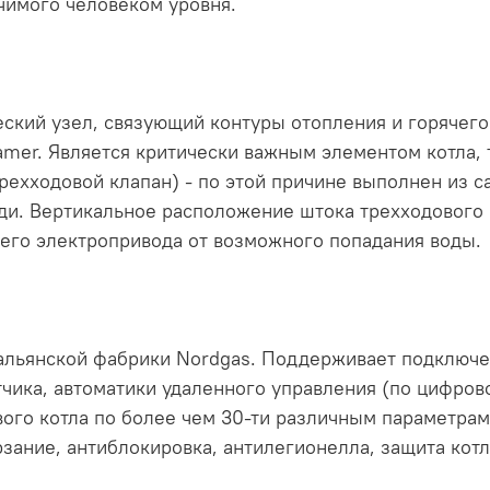
чимого человеком уровня.
ский узел, связующий контуры отопления и горячего
amer. Является критически важным элементом котла, 
рехходовой клапан) - по этой причине выполнен из 
еди. Вертикальное расположение штока трехходового
его электропривода от возможного попадания воды.
тальянской фабрики Nordgas. Поддерживает подключе
атчика, автоматики удаленного управления (по цифро
ового котла по более чем 30-ти различным параметра
зание, антиблокировка, антилегионелла, защита котла