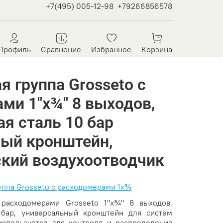
+7(495) 005-12-98
+79266856578
Профиль
Сравнение
Избранное
Корзина
я группа Grosseto с
ми 1"x¾" 8 выходов,
я сталь 10 бар
ный кронштейн,
кий воздухоотводчик
уппа Grosseto с расходомерами 1x¾
 расходомерами Grosseto 1"x¾" 8 выходов,
 бар, универсальный кронштейн для систем
используется для контроля и распределения