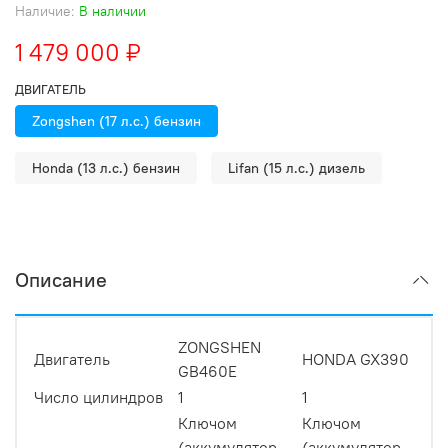
Наличие:
В наличии
1 479 000 ₽
ДВИГАТЕЛЬ
Zongshen (17 л.с.) бензин
Honda (13 л.с.) бензин
Lifan (15 л.с.) дизель
Описание
ZONGSHEN
Двигатель
HONDA GX390
LI
GB460E
Число цилиндров
1
1
1
Ключом
Ключом
Кл
(аккумулятор
(аккумулятор
(а