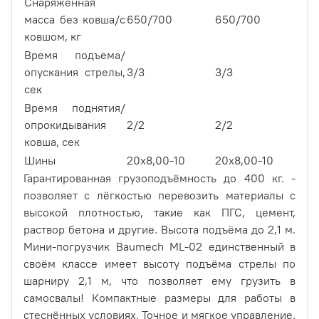
Снаряженная
масса без ковша/с
650/700
650/700
65
ковшом, кг
Время подъема/
опускания стрелы,
3/3
3/3
3/
сек
Время поднятия/
опрокидывания
2/2
2/2
2/
ковша, сек
Шины
20х8,00-10
20х8,00-10
20
Гарантированная грузоподъёмность до 400 кг. -
позволяет с лёгкостью перевозить материалы с
высокой плотностью, такие как ПГС, цемент,
раствор бетона и другие. Высота подъёма до 2,1 м.
Мини-погрузчик Baumech ML-02 единственный в
своём классе имеет высоту подъёма стрелы по
шарниру 2,1 м, что позволяет ему грузить в
самосвалы! Компактные размеры для работы в
стеснённых условиях. Точное и мягкое управление.