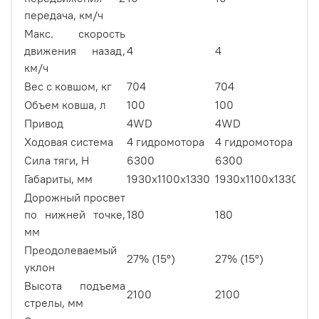
передача, км/ч
Макс. скорость
движения назад,
4
4
4
км/ч
Вес с ковшом, кг
704
704
70
Объем ковша, л
100
100
10
Привод
4WD
4WD
4
Ходовая система
4 гидромотора
4 гидромотора
4 
Сила тяги, Н
6300
6300
63
Габариты, мм
1930x1100x1330
1930x1100x1330
19
Дорожный просвет
по нижней точке,
180
180
18
мм
Преодолеваемый
27% (15°)
27% (15°)
27
уклон
Высота подъема
2100
2100
21
стрелы, мм