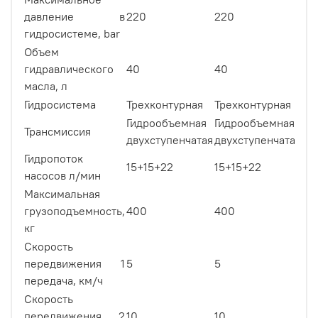
давление в
220
220
22
гидросистеме, bar
Объем
гидравлического
40
40
40
масла, л
Гидросистема
Трехконтурная
Трехконтурная
Тр
Гидрообъемная
Гидрообъемная
Ги
Трансмиссия
двухступенчатая
двухступенчатая
дв
Гидропоток
15+15+22
15+15+22
15
насосов л/мин
Максимальная
грузоподъемность,
400
400
40
кг
Скорость
передвижения 1
5
5
5
передача, км/ч
Скорость
передвижения 2
10
10
10