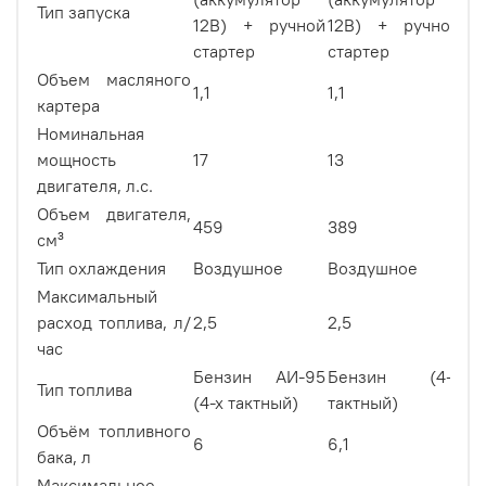
Тип запуска
12В) + ручной
12В) + ручной
12
стартер
стартер
ст
Объем масляного
1,1
1,1
1,7
картера
Номинальная
мощность
17
13
15
двигателя, л.с.
Объем двигателя,
459
389
49
см³
Тип охлаждения
Воздушное
Воздушное
Во
Максимальный
расход топлива, л/
2,5
2,5
1,5
час
Бензин АИ-95
Бензин (4-х
Тип топлива
Ди
(4-х тактный)
тактный)
Объём топливного
6
6,1
5,5
бака, л
Максимальное