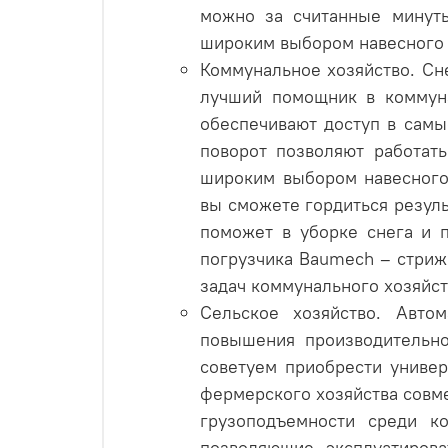
можно за считанные минуты
широким выбором навесного об
Коммунальное хозяйство. Сн
лучший помощник в коммуна
обеспечивают доступ в самы
поворот позволяют работат
широким выбором навесного 
вы сможете гордиться резул
поможет в уборке снега и п
погрузчика Baumech – стриж
задач коммунального хозяйст
Сельское хозяйство. Авто
повышения производительно
советуем приобрести униве
фермерского хозяйства совме
грузоподъемности среди к
позволяющие эксплуатиров