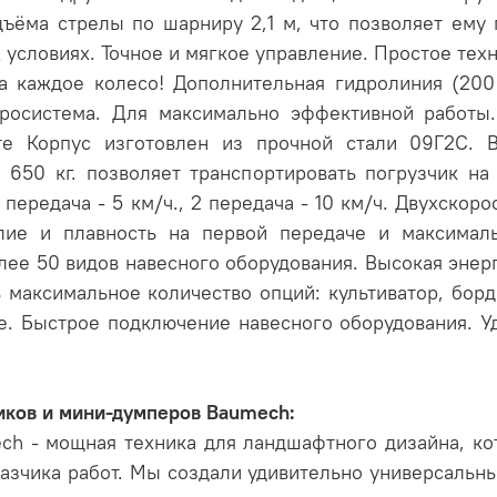
дъёма стрелы по шарниру 2,1 м, что позволяет ему 
 условиях. Точное и мягкое управление. Простое тех
а каждое колесо! Дополнительная гидролиния (20
дросистема. Для максимально эффективной работы
те Корпус изготовлен из прочной стали 09Г2С. В
 650 кг. позволяет транспортировать погрузчик на
 передача - 5 км/ч., 2 передача - 10 км/ч. Двухскор
лие и плавность на первой передаче и максимал
олее 50 видов навесного оборудования. Высокая эне
 максимальное количество опций: культиватор, борд
гое. Быстрое подключение навесного оборудования. 
иков и мини-думперов Baumech:
h - мощная техника для ландшафтного дизайна, ко
казчика работ. Мы создали удивительно универсальн